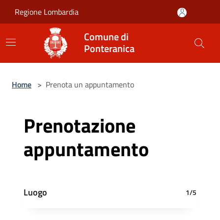
Salta al contenuto principale
Regione Lombardia
Comune di
Ponteranica
Home
>
Prenota un appuntamento
Prenotazione
appuntamento
Luogo
1/5