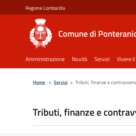
Salta al contenuto principale
Regione Lombardia
Comune di Ponterani
Amministrazione
Novità
Servizi
Vivere 
Home
>
Servizi
>
Tributi, finanze e contravven
Tributi, finanze e contra