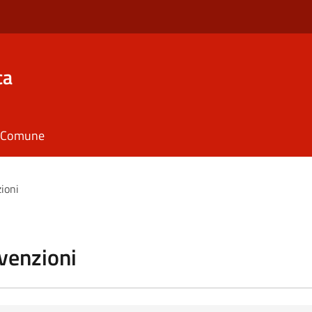
ca
il Comune
zioni
vvenzioni