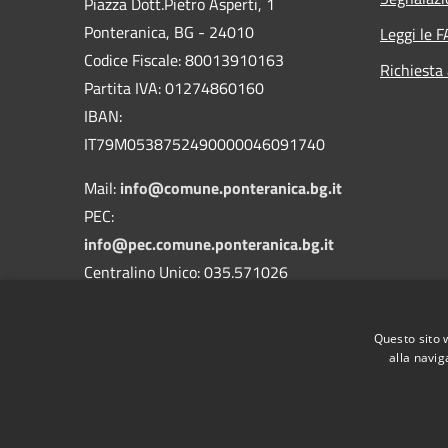
Piazza Dott.Pietro Asperti, 1
Ponteranica, BG - 24010
Leggi le 
Codice Fiscale: 80013910163
Richiesta
Partita IVA: 01274860160
IBAN:
IT79M0538752490000046091740
Mail:
info@comune.ponteranica.bg.it
PEC:
info@pec.comune.ponteranica.bg.it
Centralino Unico: 035.571026
Codice Univoco Ufficio: UFA3QH
Questo sito 
Codice IPA: c_g853
alla navig