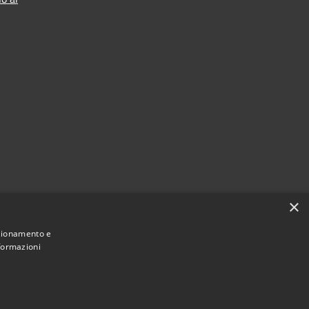
×
nzionamento e
nformazioni