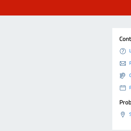
Cont
Prob