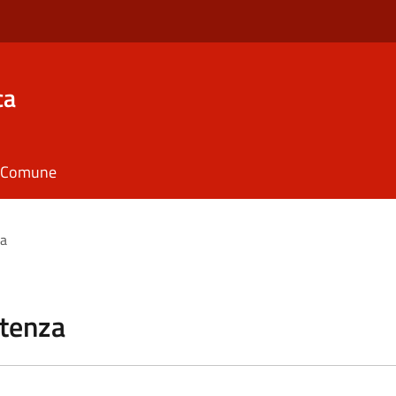
ca
il Comune
za
stenza