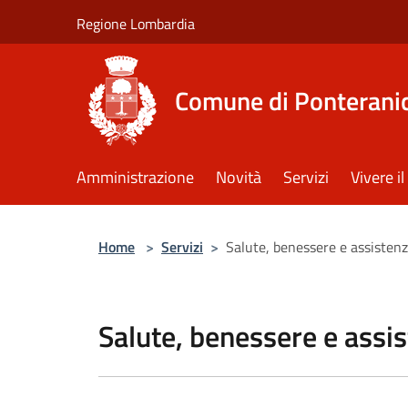
Salta al contenuto principale
Regione Lombardia
Comune di Ponterani
Amministrazione
Novità
Servizi
Vivere 
Home
>
Servizi
>
Salute, benessere e assisten
Salute, benessere e assi