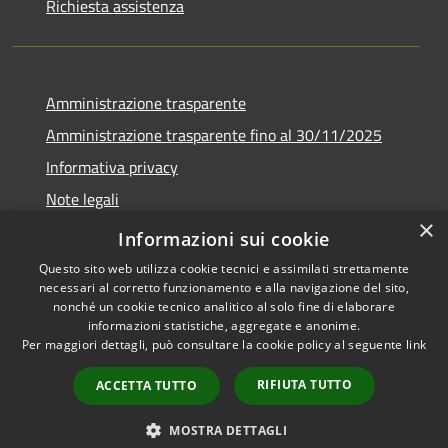
Richiesta assistenza
Amministrazione trasparente
Amministrazione trasparente fino al 30/11/2025
Informativa privacy
Note legali
×
Dichiarazione di accessibilità
Informazioni sui cookie
Questo sito web utilizza cookie tecnici e assimilati strettamente
necessari al corretto funzionamento e alla navigazione del sito,
nonché un cookie tecnico analitico al solo fine di elaborare
informazioni statistiche, aggregate e anonime.
RSS
Copyright © 2026 • Comune di
Per maggiori dettagli, può consultare la cookie policy al seguente
link
Accessibilità
Ponteranica • Powered by
Privacy
Municipium
Accesso
•
RIFIUTA TUTTO
ACCETTA TUTTO
Cookie
redazione
Mappa del sito
MOSTRA DETTAGLI