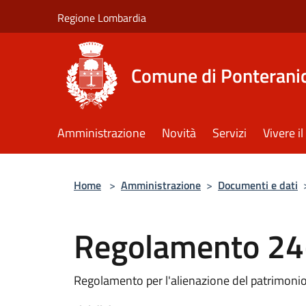
Salta al contenuto principale
Regione Lombardia
Comune di Ponterani
Amministrazione
Novità
Servizi
Vivere 
Home
>
Amministrazione
>
Documenti e dati
Regolamento 24
Regolamento per l'alienazione del patrimoni