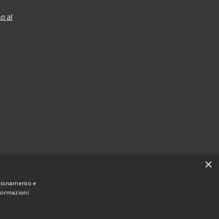
o al
×
nzionamento e
nformazioni