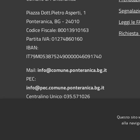
Segnalazi
Piazza Dott.Pietro Asperti, 1
Ponteranica, BG - 24010
Leggi le 
Codice Fiscale: 80013910163
Richiesta
Partita IVA: 01274860160
IBAN:
IT79M0538752490000046091740
Mail:
info@comune.ponteranica.bg.it
PEC:
info@pec.comune.ponteranica.bg.it
Centralino Unico: 035.571026
Codice Univoco Ufficio: UFA3QH
Questo sito 
Codice IPA: c_g853
alla navig