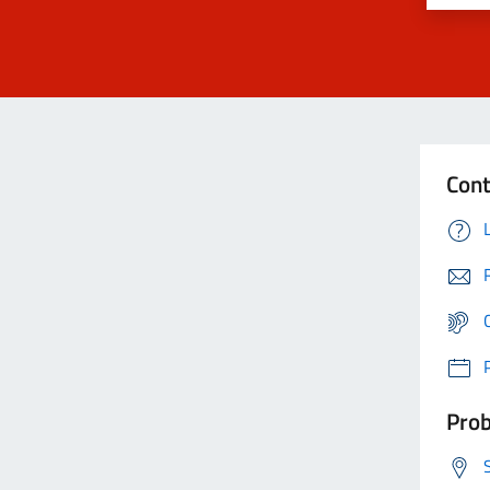
Cont
Prob