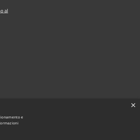
o al
×
nzionamento e
nformazioni