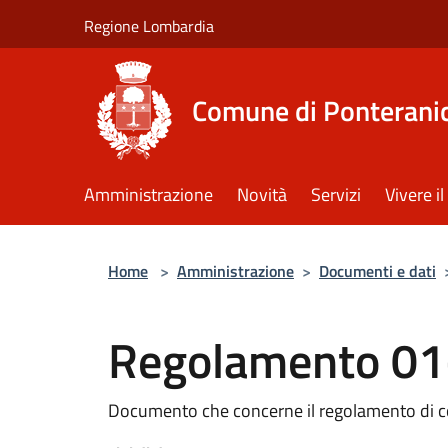
Salta al contenuto principale
Regione Lombardia
Comune di Ponterani
Amministrazione
Novità
Servizi
Vivere 
Home
>
Amministrazione
>
Documenti e dati
Regolamento 01
Documento che concerne il regolamento di c