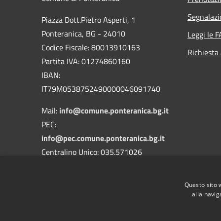
Segnalazi
Piazza Dott.Pietro Asperti, 1
Ponteranica, BG - 24010
Leggi le 
Codice Fiscale: 80013910163
Richiesta
Partita IVA: 01274860160
IBAN:
IT79M0538752490000046091740
Mail:
info@comune.ponteranica.bg.it
PEC:
info@pec.comune.ponteranica.bg.it
Centralino Unico: 035.571026
Codice Univoco Ufficio: UFA3QH
Questo sito 
Codice IPA: c_g853
alla navig