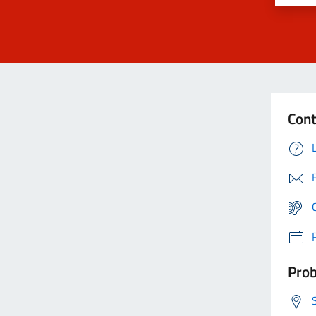
Cont
Prob