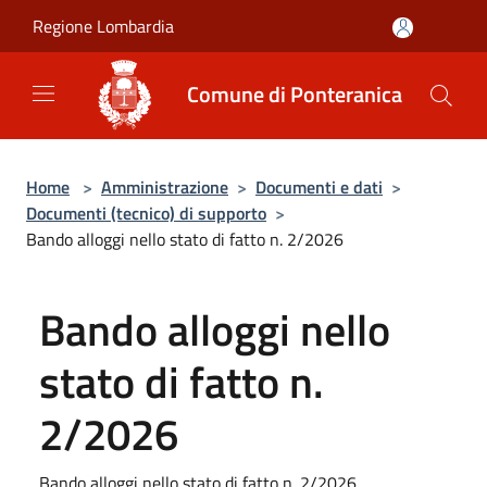
Salta al contenuto principale
Regione Lombardia
Comune di Ponteranica
Home
>
Amministrazione
>
Documenti e dati
>
Documenti (tecnico) di supporto
>
Bando alloggi nello stato di fatto n. 2/2026
Bando alloggi nello
stato di fatto n.
2/2026
Bando alloggi nello stato di fatto n. 2/2026