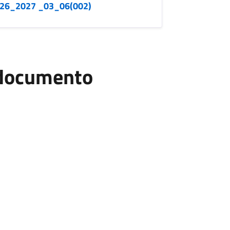
026_2027 _03_06(002)
l documento