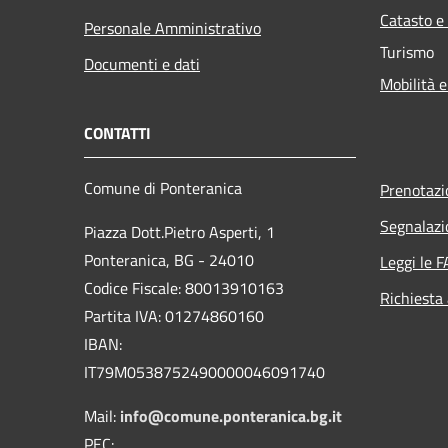
Catasto e
Personale Amministrativo
Turismo
Documenti e dati
Mobilità e
CONTATTI
Comune di Ponteranica
Prenotaz
Segnalazi
Piazza Dott.Pietro Asperti, 1
Ponteranica, BG - 24010
Leggi le 
Codice Fiscale: 80013910163
Richiesta
Partita IVA: 01274860160
IBAN:
IT79M0538752490000046091740
Mail:
info@comune.ponteranica.bg.it
PEC: