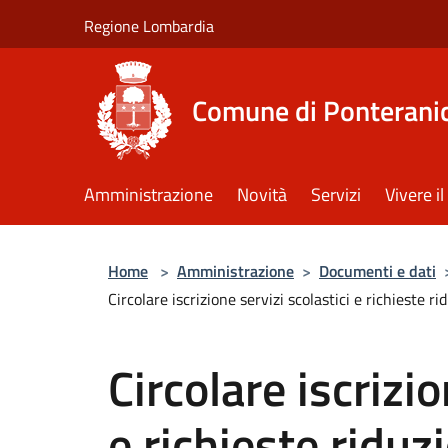
Salta al contenuto principale
Regione Lombardia
Comune di Ponterani
Amministrazione
Novità
Servizi
Vivere 
Home
>
Amministrazione
>
Documenti e dati
Circolare iscrizione servizi scolastici e richieste
Circolare iscrizio
e richieste riduz