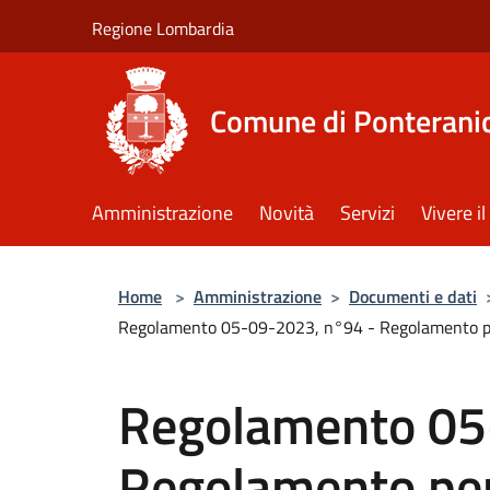
Salta al contenuto principale
Regione Lombardia
Comune di Ponterani
Amministrazione
Novità
Servizi
Vivere 
Home
>
Amministrazione
>
Documenti e dati
Regolamento 05-09-2023, n°94 - Regolamento per la
Regolamento 05
Regolamento per 