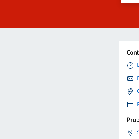
Cont
Prob