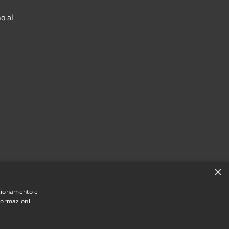
o al
×
nzionamento e
nformazioni