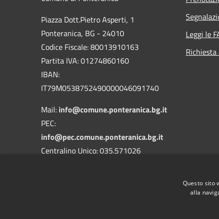
Segnalazi
Piazza Dott.Pietro Asperti, 1
Ponteranica, BG - 24010
Leggi le 
Codice Fiscale: 80013910163
Richiesta
Partita IVA: 01274860160
IBAN:
IT79M0538752490000046091740
Mail:
info@comune.ponteranica.bg.it
PEC:
info@pec.comune.ponteranica.bg.it
Centralino Unico: 035.571026
Codice Univoco Ufficio: UFA3QH
Questo sito 
Codice IPA: c_g853
alla navig