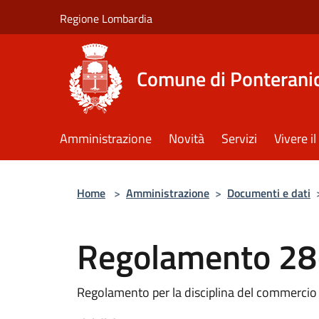
Salta al contenuto principale
Regione Lombardia
Comune di Ponterani
Amministrazione
Novità
Servizi
Vivere 
Home
>
Amministrazione
>
Documenti e dati
Regolamento 28
Regolamento per la disciplina del commercio