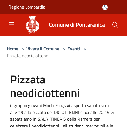
Salta al contenuto principale
Regione Lombardia
Comune di Ponteranica
Home
>
Vivere il Comune
>
Eventi
>
Pizzata neodiciottenni
Pizzata
neodiciottenni
il gruppo giovani Morla Frogs vi aspetta sabato sera
alle 19 alla pizzata dei DICIOTTENNI e poi alle 20.45 vi
aspettiamo in SALA ITINERIS della Ramera per
celebrare i neodiciottenni , gli studenti meritevoli e le