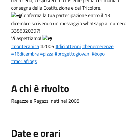
della cena, ci sposteremo insieme per la cerimonia di
consegna della Costituzione e del Tricolore.
Conferma la tua partecipazione entro il 13
dicembre scrivendo un messaggio whatsapp al numero
3386320297!
Vi aspettiamo!
#ponteranica
#2005
#diciottenni
#benemerenze
#16dicembre
#pizza
#progettogiovani
#bopo
#morlafrogs
A chi è rivolto
Ragazze e Ragazzi nati nel 2005
Date e orari