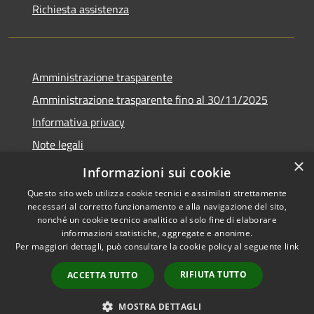
Richiesta assistenza
Amministrazione trasparente
Amministrazione trasparente fino al 30/11/2025
Informativa privacy
Note legali
×
Dichiarazione di accessibilità
Informazioni sui cookie
Questo sito web utilizza cookie tecnici e assimilati strettamente
necessari al corretto funzionamento e alla navigazione del sito,
nonché un cookie tecnico analitico al solo fine di elaborare
informazioni statistiche, aggregate e anonime.
RSS
Copyright © 2026 • Comune di
Per maggiori dettagli, può consultare la cookie policy al seguente
link
Accessibilità
Ponteranica • Powered by
Privacy
Municipium
Accesso
•
RIFIUTA TUTTO
ACCETTA TUTTO
Cookie
redazione
Mappa del sito
MOSTRA DETTAGLI