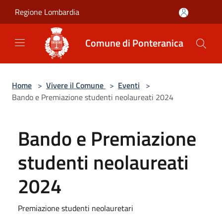
Salta al contenuto principale
Regione Lombardia
Comune di Ponteranica
Home
>
Vivere il Comune
>
Eventi
>
Bando e Premiazione studenti neolaureati 2024
Bando e Premiazione
studenti neolaureati
2024
Premiazione studenti neolauretari