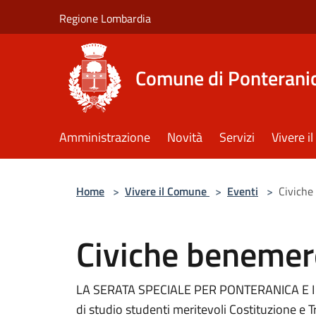
Salta al contenuto principale
Regione Lombardia
Comune di Ponterani
Amministrazione
Novità
Servizi
Vivere 
Home
>
Vivere il Comune
>
Eventi
>
Civich
Civiche beneme
LA SERATA SPECIALE PER PONTERANICA E I 
di studio studenti meritevoli Costituzione e Tr