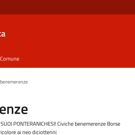
ca
il Comune
e benemerenze
renze
SUOI PONTERANICHESI! Civiche benemerenze Borse
icolore ai neo diciottenni