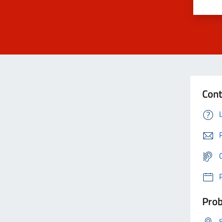
Cont
Prob