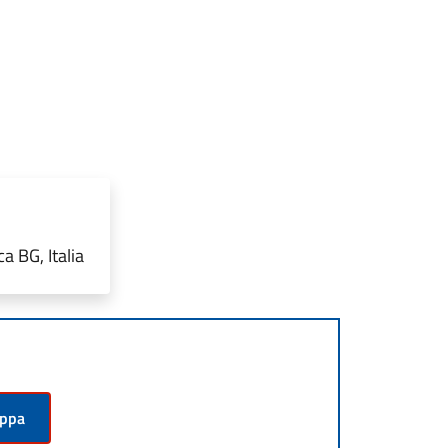
a BG, Italia
appa