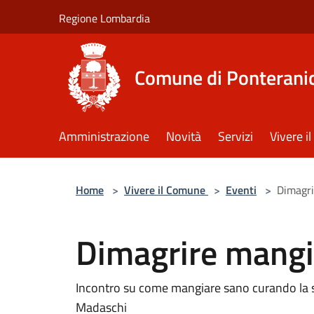
Salta al contenuto principale
Regione Lombardia
Comune di Ponterani
Amministrazione
Novità
Servizi
Vivere 
Home
>
Vivere il Comune
>
Eventi
>
Dimagr
Dimagrire mang
Incontro su come mangiare sano curando la sal
Madaschi