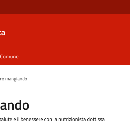
ca
il Comune
ire mangiando
iando
ute e il benessere con la nutrizionista dott.ssa