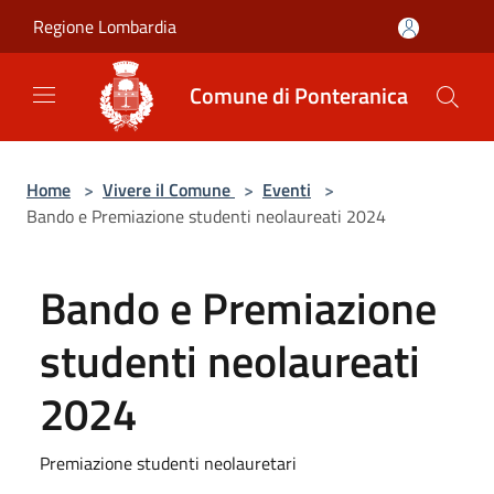
Salta al contenuto principale
Regione Lombardia
Comune di Ponteranica
Home
>
Vivere il Comune
>
Eventi
>
Bando e Premiazione studenti neolaureati 2024
Bando e Premiazione
studenti neolaureati
2024
Premiazione studenti neolauretari