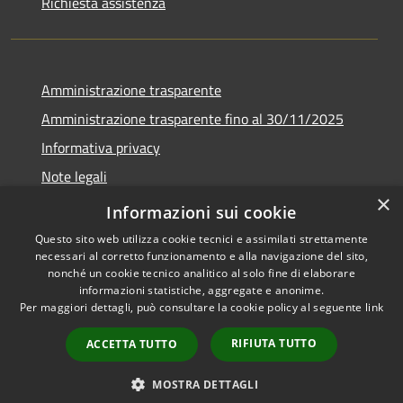
Richiesta assistenza
Amministrazione trasparente
Amministrazione trasparente fino al 30/11/2025
Informativa privacy
Note legali
×
Dichiarazione di accessibilità
Informazioni sui cookie
Questo sito web utilizza cookie tecnici e assimilati strettamente
necessari al corretto funzionamento e alla navigazione del sito,
nonché un cookie tecnico analitico al solo fine di elaborare
informazioni statistiche, aggregate e anonime.
RSS
Copyright © 2026 • Comune di
Per maggiori dettagli, può consultare la cookie policy al seguente
link
Accessibilità
Ponteranica • Powered by
Privacy
Municipium
Accesso
•
RIFIUTA TUTTO
ACCETTA TUTTO
Cookie
redazione
Mappa del sito
MOSTRA DETTAGLI