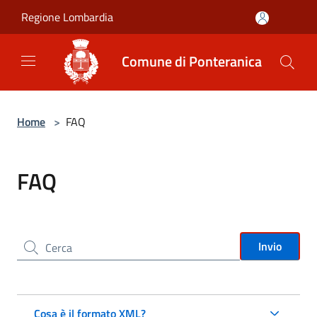
Salta al contenuto principale
Regione Lombardia
Comune di Ponteranica
Home
>
FAQ
FAQ
Cerca nel sito
Invio
Cosa è il formato XML?