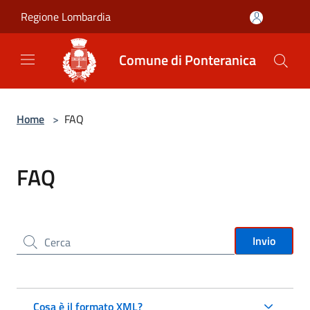
Salta al contenuto principale
Regione Lombardia
Comune di Ponteranica
Home
>
FAQ
FAQ
Cerca nel sito
Invio
Cosa è il formato XML?