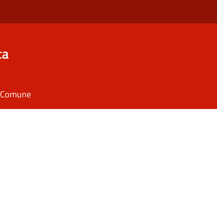
ca
il Comune