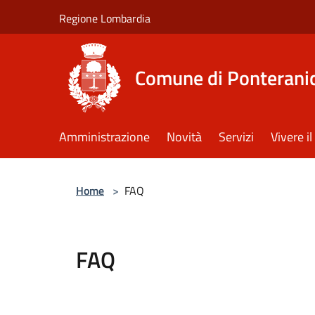
Salta al contenuto principale
Regione Lombardia
Comune di Ponterani
Amministrazione
Novità
Servizi
Vivere 
Home
>
FAQ
FAQ