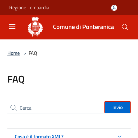
Salta al contenuto principale
Regione Lombardia
Comune di Ponteranica
Home
>
FAQ
FAQ
Cerca nel sito
Invio
Cosa è il formato XML?