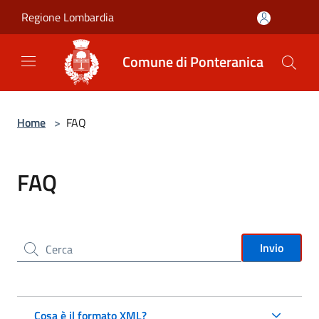
Salta al contenuto principale
Regione Lombardia
Comune di Ponteranica
Home
>
FAQ
FAQ
Cerca nel sito
Invio
Cosa è il formato XML?