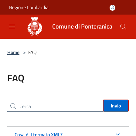
Salta al contenuto principale
Regione Lombardia
Comune di Ponteranica
Home
>
FAQ
FAQ
Cerca nel sito
Invio
Cosa è il formato XML?