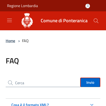
Salta al contenuto principale
Regione Lombardia
Comune di Ponteranica
Home
>
FAQ
FAQ
Cerca nel sito
Invio
Cosa è il formato XML?