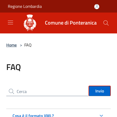
Salta al contenuto principale
Regione Lombardia
Comune di Ponteranica
Home
>
FAQ
FAQ
Cerca nel sito
Invio
Cosa è il formato XML?