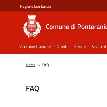
Salta al contenuto principale
Regione Lombardia
Comune di Ponterani
Amministrazione
Novità
Servizi
Vivere 
Home
>
FAQ
FAQ