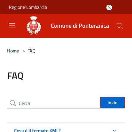
Salta al contenuto principale
Regione Lombardia
Comune di Ponteranica
Home
>
FAQ
FAQ
Cerca nel sito
Invio
Cosa è il formato XML?