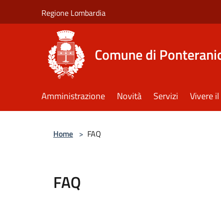
Salta al contenuto principale
Regione Lombardia
Comune di Ponterani
Amministrazione
Novità
Servizi
Vivere 
Home
>
FAQ
FAQ