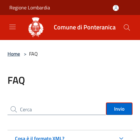
Salta al contenuto principale
Regione Lombardia
Comune di Ponteranica
Home
>
FAQ
FAQ
Cerca nel sito
Invio
Cosa è il formato XML?