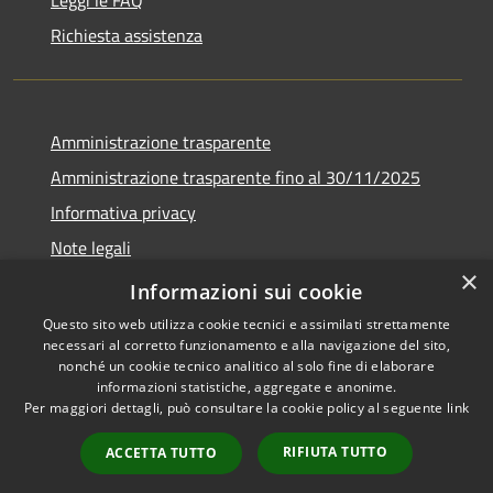
Richiesta assistenza
Amministrazione trasparente
Amministrazione trasparente fino al 30/11/2025
Informativa privacy
Note legali
×
Dichiarazione di accessibilità
Informazioni sui cookie
Questo sito web utilizza cookie tecnici e assimilati strettamente
necessari al corretto funzionamento e alla navigazione del sito,
nonché un cookie tecnico analitico al solo fine di elaborare
informazioni statistiche, aggregate e anonime.
RSS
Copyright © 2026 • Comune di
Per maggiori dettagli, può consultare la cookie policy al seguente
link
Accessibilità
Ponteranica • Powered by
Privacy
Municipium
Accesso
•
RIFIUTA TUTTO
ACCETTA TUTTO
Cookie
redazione