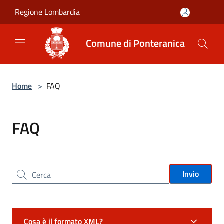
Salta al contenuto principale
Regione Lombardia
Comune di Ponteranica
Home
>
FAQ
FAQ
Cerca nel sito
Invio
Cosa è il formato XML?