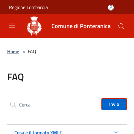
Salta al contenuto principale
Regione Lombardia
Comune di Ponteranica
Home
>
FAQ
FAQ
Cerca nel sito
Invio
Cosa è il formato XML?