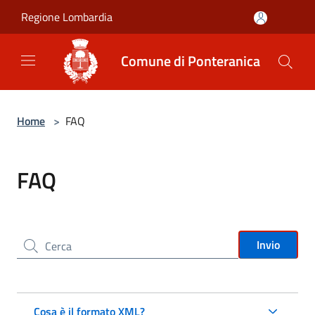
Salta al contenuto principale
Regione Lombardia
Comune di Ponteranica
Home
>
FAQ
FAQ
Cerca nel sito
Invio
Cosa è il formato XML?