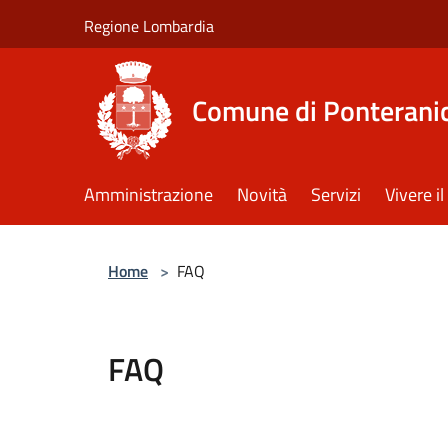
Salta al contenuto principale
Regione Lombardia
Comune di Ponterani
Amministrazione
Novità
Servizi
Vivere 
Home
>
FAQ
FAQ