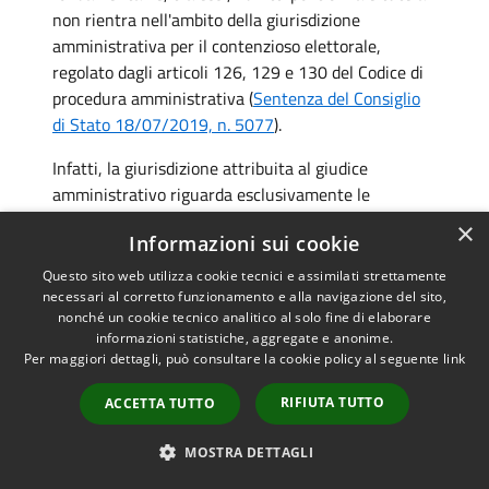
non rientra nell'ambito della giurisdizione
amministrativa per il contenzioso elettorale,
regolato dagli articoli 126, 129 e 130 del Codice di
procedura amministrativa (
Sentenza del Consiglio
di Stato 18/07/2019, n. 5077
).
Infatti, la giurisdizione attribuita al giudice
amministrativo riguarda esclusivamente le
"operazioni elettorali", cioè la regolarità delle
×
Informazioni sui cookie
procedure elettorali, che riguardano gli interessi
legittimi delle singole posizioni, ma non i diritti
Questo sito web utilizza cookie tecnici e assimilati strettamente
soggettivi. Pur comprendendo non solo le attività di
necessari al corretto funzionamento e alla navigazione del sito,
nonché un cookie tecnico analitico al solo fine di elaborare
voto, ma anche il procedimento elettorale
informazioni statistiche, aggregate e anonime.
preparatorio e tutti gli atti correlati, dal nomina dei
Per maggiori dettagli, può consultare la cookie policy al seguente
link
comitati elettorali fino alla proclamazione degli
eletti, le controversie che riguardano il diritto
RIFIUTA TUTTO
ACCETTA TUTTO
soggettivo, come il diritto di elettorato attivo, sono
di competenza dell'autorità giudiziaria ordinaria
MOSTRA DETTAGLI
(
Ordinanza della Corte di cassazione 20/10/2016,