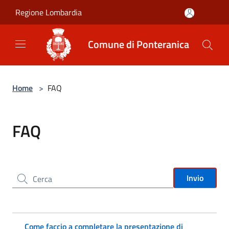
Salta al contenuto principale
Regione Lombardia
Comune di Ponteranica
Home
>
FAQ
FAQ
Cerca nel sito
Invio
Come faccio a completare la presentazione di