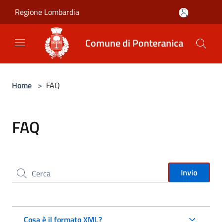
Salta al contenuto principale
Regione Lombardia
Comune di Ponteranica
Home
>
FAQ
FAQ
Cerca nel sito
Invio
Cosa è il formato XML?