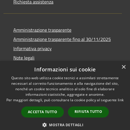
Richiesta assistenza
Amministrazione trasparente
Amministrazione trasparente fino al 30/11/2025
Informativa privacy
Note legali
×
Dichiarazione di accessibilità
Informazioni sui cookie
Questo sito web utilizza cookie tecnici e assimilati strettamente
necessari al corretto funzionamento e alla navigazione del sito,
nonché un cookie tecnico analitico al solo fine di elaborare
informazioni statistiche, aggregate e anonime.
RSS
Copyright © 2026 • Comune di
Per maggiori dettagli, può consultare la cookie policy al seguente
link
Accessibilità
Ponteranica • Powered by
Privacy
Municipium
Accesso
•
RIFIUTA TUTTO
ACCETTA TUTTO
Cookie
redazione
Mappa del sito
MOSTRA DETTAGLI