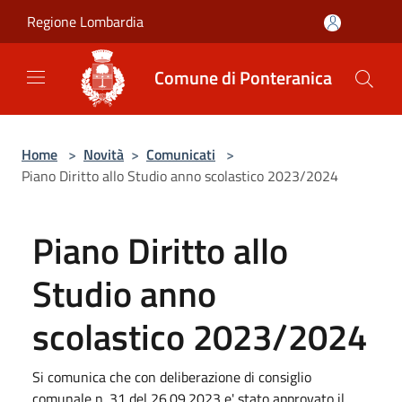
Salta al contenuto principale
Regione Lombardia
Comune di Ponteranica
Home
>
Novità
>
Comunicati
>
Piano Diritto allo Studio anno scolastico 2023/2024
Piano Diritto allo
Studio anno
scolastico 2023/2024
Si comunica che con deliberazione di consiglio
comunale n. 31 del 26.09.2023 e' stato approvato il