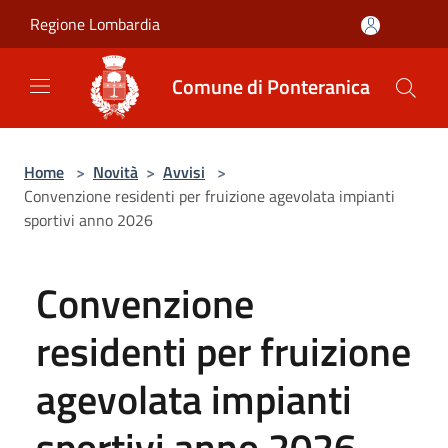
Salta al contenuto principale
Regione Lombardia
Comune di Ponteranica
Home
>
Novità
>
Avvisi
>
Convenzione residenti per fruizione agevolata impianti
sportivi anno 2026
Convenzione
residenti per fruizione
agevolata impianti
sportivi anno 2026