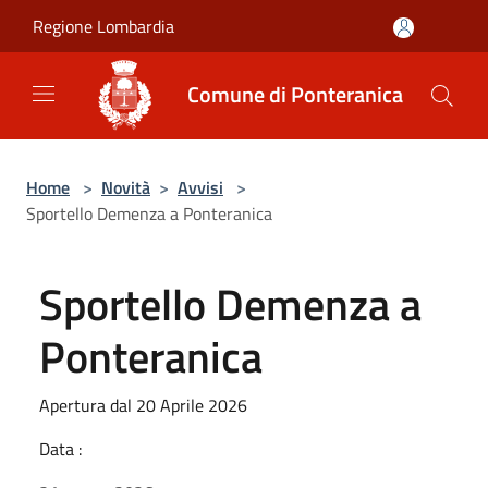
Salta al contenuto principale
Regione Lombardia
Comune di Ponteranica
Home
>
Novità
>
Avvisi
>
Sportello Demenza a Ponteranica
Sportello Demenza a
Ponteranica
Apertura dal 20 Aprile 2026
Data :