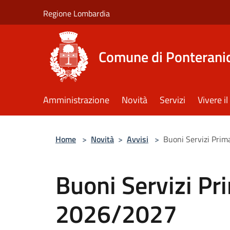
Salta al contenuto principale
Regione Lombardia
Comune di Ponterani
Amministrazione
Novità
Servizi
Vivere 
Home
>
Novità
>
Avvisi
>
Buoni Servizi Prim
Buoni Servizi Pri
2026/2027