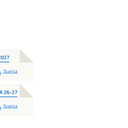
-2027
PDF
Scarica
A 26-27
PDF
Scarica