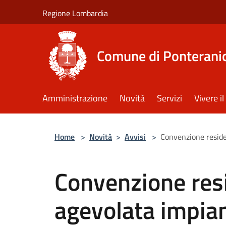
Salta al contenuto principale
Regione Lombardia
Comune di Ponterani
Amministrazione
Novità
Servizi
Vivere 
Home
>
Novità
>
Avvisi
>
Convenzione reside
Convenzione resi
agevolata impian