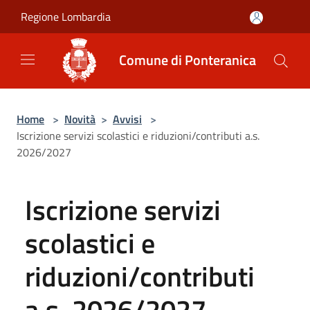
Salta al contenuto principale
Regione Lombardia
Comune di Ponteranica
Home
>
Novità
>
Avvisi
>
Iscrizione servizi scolastici e riduzioni/contributi a.s.
2026/2027
Iscrizione servizi
scolastici e
riduzioni/contributi
a.s. 2026/2027