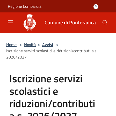
Salta al contenuto principale
Regione Lombardia
Comune di Ponteranica
Home
>
Novità
>
Avvisi
>
Iscrizione servizi scolastici e riduzioni/contributi a.s.
2026/2027
Iscrizione servizi
scolastici e
riduzioni/contributi
a.s. 2026/2027