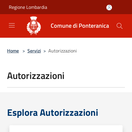
Salta al contenuto principale
Regione Lombardia
Comune di Ponteranica
Home
>
Servizi
>
Autorizzazioni
Autorizzazioni
Esplora Autorizzazioni