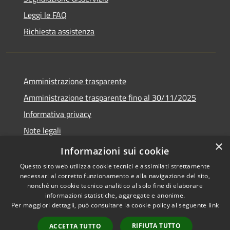
Leggi le FAQ
Richiesta assistenza
Amministrazione trasparente
Amministrazione trasparente fino al 30/11/2025
Informativa privacy
Note legali
×
Dichiarazione di accessibilità
Informazioni sui cookie
Questo sito web utilizza cookie tecnici e assimilati strettamente
necessari al corretto funzionamento e alla navigazione del sito,
nonché un cookie tecnico analitico al solo fine di elaborare
informazioni statistiche, aggregate e anonime.
RSS
Copyright © 2026 • Comune di
Per maggiori dettagli, può consultare la cookie policy al seguente
link
Accessibilità
Ponteranica • Powered by
Privacy
Municipium
Accesso
•
RIFIUTA TUTTO
ACCETTA TUTTO