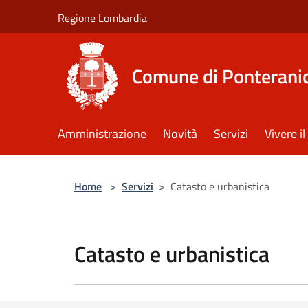
Salta al contenuto principale
Regione Lombardia
Comune di Ponterani
Amministrazione
Novità
Servizi
Vivere 
Home
>
Servizi
>
Catasto e urbanistica
Catasto e urbanistica