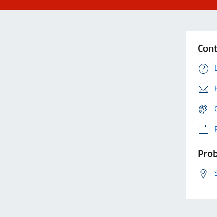
Cont
Prob