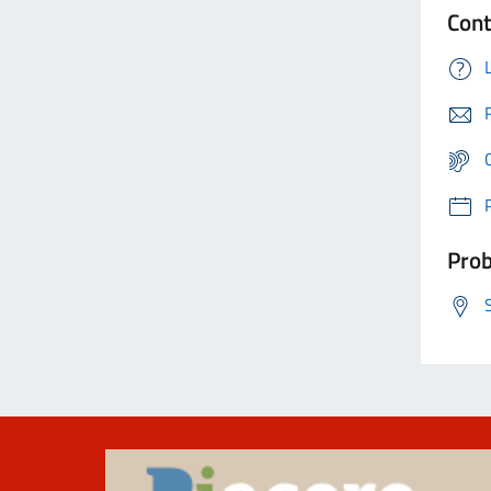
Cont
Prob