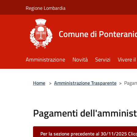
Salta al contenuto principale
Regione Lombardia
Comune di Ponterani
Amministrazione
Novità
Servizi
Vivere 
Home
>
Amministrazione Trasparente
>
Pagam
Pagamenti dell'amminist
Per la sezione precedente al 30/11/2025 Clic