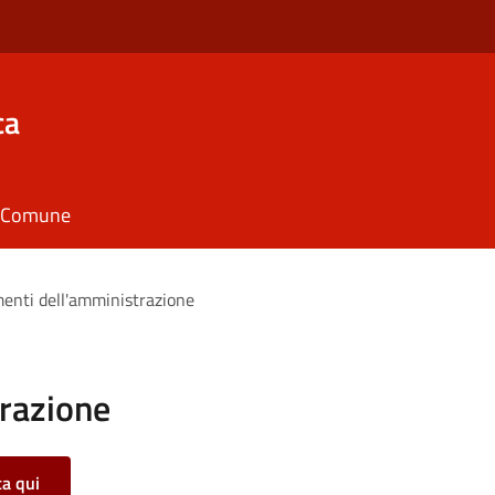
ca
il Comune
enti dell'amministrazione
razione
ca qui