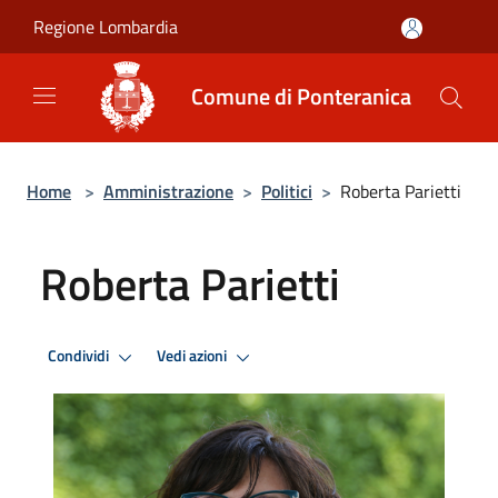
Salta al contenuto principale
Regione Lombardia
Comune di Ponteranica
Home
>
Amministrazione
>
Politici
>
Roberta Parietti
Roberta Parietti
Condividi
Vedi azioni