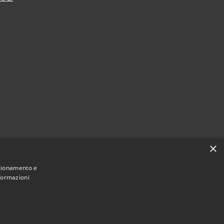
×
nzionamento e
nformazioni