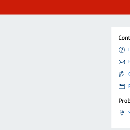
Cont
Prob