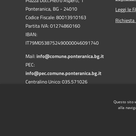
Piazza Dott.Pietro Asperti, 1
Ponteranica, BG - 24010
Leggi le 
Codice Fiscale: 80013910163
Richiesta
Partita IVA: 01274860160
IBAN:
IT79M0538752490000046091740
Mail:
info@comune.ponteranica.bg.it
PEC:
info@pec.comune.ponteranica.bg.it
Centralino Unico: 035.571026
Codice Univoco Ufficio: UFA3QH
Questo sito 
Codice IPA: c_g853
alla navig