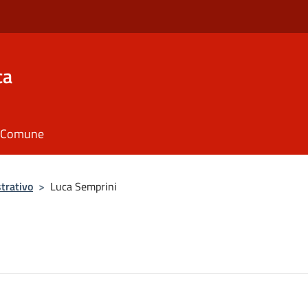
ca
il Comune
trativo
>
Luca Semprini