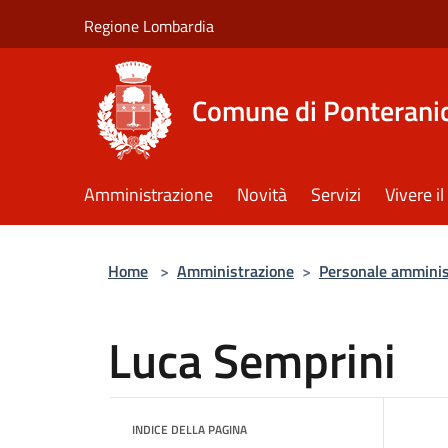
Salta al contenuto principale
Regione Lombardia
Comune di Ponterani
Amministrazione
Novità
Servizi
Vivere 
Home
>
Amministrazione
>
Personale amminis
Luca Semprini
INDICE DELLA PAGINA