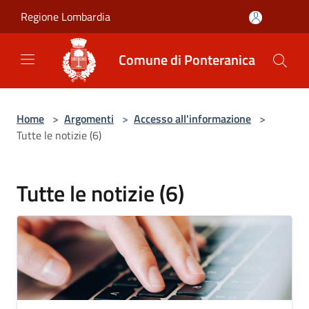
Salta al contenuto principale
Regione Lombardia
Comune di Ponteranica
Home
>
Argomenti
>
Accesso all'informazione
>
Tutte le notizie (6)
Tutte le notizie (6)