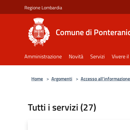
Salta al contenuto principale
Regione Lombardia
Comune di Ponterani
Amministrazione
Novità
Servizi
Vivere 
Home
>
Argomenti
>
Accesso all'informazione
Tutti i servizi (27)